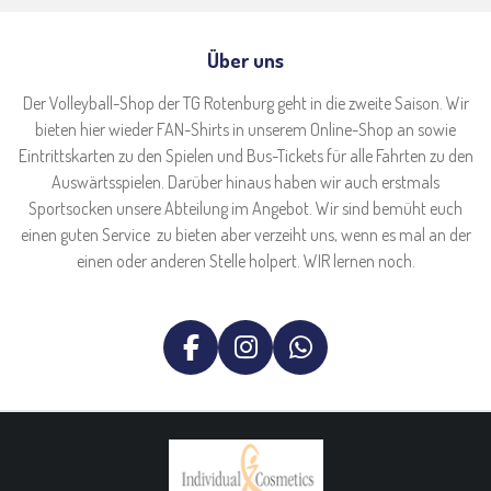
Über uns
Der Volleyball-Shop der TG Rotenburg geht in die zweite Saison. Wir
bieten hier wieder FAN-Shirts in unserem Online-Shop an sowie
Eintrittskarten zu den Spielen und Bus-Tickets für alle Fahrten zu den
Auswärtsspielen. Darüber hinaus haben wir auch erstmals
Sportsocken unsere Abteilung im Angebot. Wir sind bemüht euch
einen guten Service zu bieten aber verzeiht uns, wenn es mal an der
einen oder anderen Stelle holpert. WIR lernen noch.
F
I
W
A
N
H
C
S
A
E
T
T
B
A
S
O
G
A