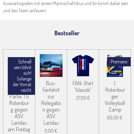
Auswärtsspielen mit einem Mannschaftsbus und ihr könnt dabei sein
und das Team anfeuern.
Bestseller
Schnell
Premiere
sein lohnt
sich!
Solange
Tageskart
Bus-
FAN-Shirt
1.
der Vorrat
en für die
Fanfahrt
"klassik"
Rotenbur
reicht
Partie TG
zur
ger
17,00 €
Rotenbur
Relegatio
Volleyball
g gegen
n gegen
Camp
ASV
ASV
60,00 €
Landau
Landau
am Freitag
0,00 €